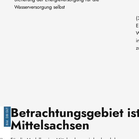
Wasserversorgung selbst
(
E
W
i
z
Betrachtungsgebiet is
DBI GUT
Mittelsachsen