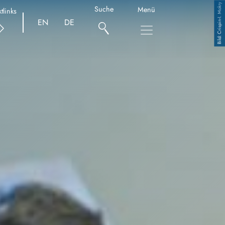
Crispin-I. Mokry
Suche
Menü
tlinks
EN
DE
Copyright