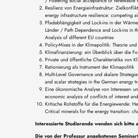
/ Fostering social acceptance of renewable 
Resilienz von Energieinfrastruktur: Zielkonfli
energy infrastructure resilience: competing a
Pfadabhängigkeit und Lock-ins in der Wärme
Länder / Path Dependence and Lock-ins in th
Analysis of different EU countries
Policy-Mixes in der Klimapolitik: Theorie u
Klimafinanzierung: ein Überblick über die
Private und öffentliche Charakteristika vo
Rationierung als Instrument der Klimapolitik
Multi-Level Governance und skalare Strategi
and scalar strategies in the German energy tr
Eine ökonomische Analyse von Interessen- un
economic analysis of conflicts of interest an
Kritische Rohstoffe für die Energiewende: H
Critical minerals for the energy transition: c
Interessierte Studierende wenden sich bitte
Die von der Professur angebotenen Seminar