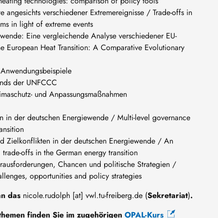
heating technologies: comparison of policy tools
kte angesichts verschiedener Extremereignisse / Trade-offs in
ims in light of extreme events
wende: Eine vergleichende Analyse verschiedener EU-
e European Heat Transition: A Comparative Evolutionary
nd Anwendungsbeispiele
 Fonds der UNFCCC
n Klimaschutz- und Anpassungsmaßnahmen
en in der deutschen Energiewende / Multi-level governance
ansition
d Zielkonflikten in der deutschen Energiewende / An
d trade-offs in the German energy transition
erausforderungen, Chancen und politische Strategien /
hallenges, opportunities and policy strategies
 an das
nicole
.
rudolph
[at]
vwl
.
tu-freiberg
.
de
(
Sekretariat
)
.
themen finden Sie im zugehörigen
OPAL-Kurs