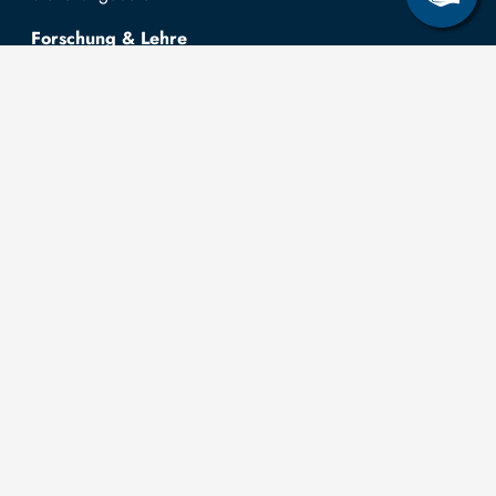
Forschung & Lehre
Studienangebot
OPAL
Hochschulportal
Selbstbedienungsservice Studierende
Selbstbedienungsservice Prüfer
Allgemeines
Leichte Sprache
Kommunikationsverzeichnis (intern)
Intranet
Mit TUBAF Login anmelden