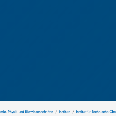
hemie, Physik und Biowissenschaften
Institute
Institut für Technische Ch