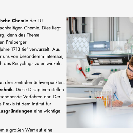
Image
hnische Chemie
der TU
achhaltigen Chemie. Dies liegt
erg, denn das Thema
den Freiberger
hre 1713 tief verwurzelt. Aus
für uns von besonderem Interesse,
h des Recyclings zu entwickeln
 an drei zentralen Schwerpunkten:
echnik
. Diese Disziplinen stellen
ltschonende Verfahren dar. Der
Praxis ist dem Institut für
usgründungen
eine wichtige
hemie großen Wert auf eine