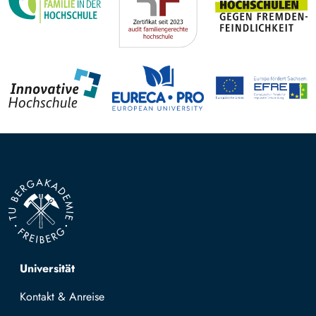
Top navigation
Universität
Kontakt & Anreise