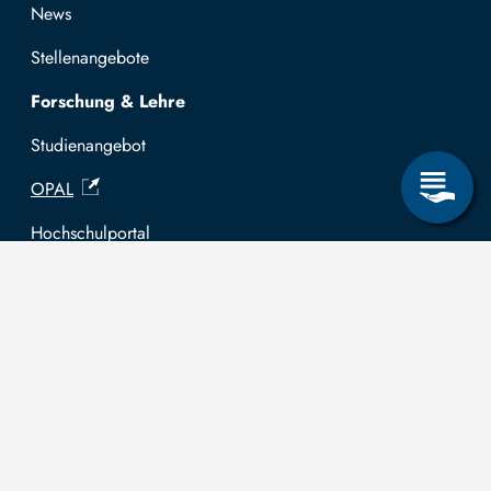
News
Stellenangebote
Forschung & Lehre
Studienangebot
OPAL
Hochschulportal
Selbstbedienungsservice Studierende
Selbstbedienungsservice Prüfer
Allgemeines
Leichte Sprache
Kommunikationsverzeichnis (intern)