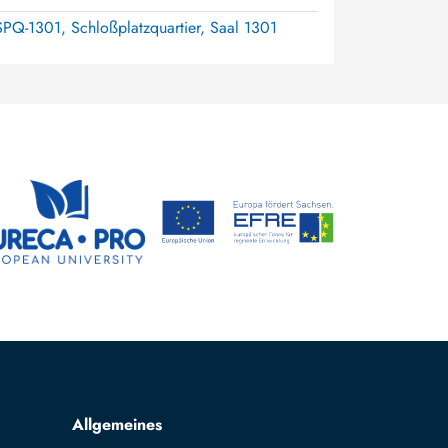
SPQ-1301, Schloßplatzquartier, Saal 1301
Allgemeines