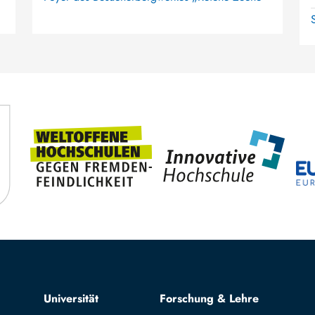
Top navigation
Universität
Forschung & Lehre