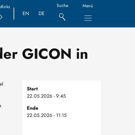
Suche
Menü
tlinks
EN
DE
der GICON in
el
Start
22.05.2026 - 9:45
e
Ende
22.05.2026 - 11:15