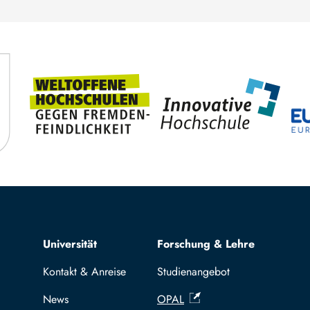
Top navigation
Universität
Forschung & Lehre
Kontakt & Anreise
Studienangebot
News
OPAL