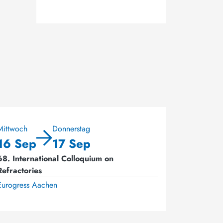
Mittwoch
Donnerstag
16 Sep
17 Sep
68. International Colloquium on
Refractories
Eurogress Aachen