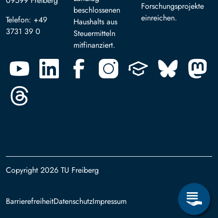
09599 Freiberg
Forschungsprojekte
beschlossenen
einreichen.
Telefon: +49
Haushalts aus
3731 39 0
Steuermitteln
mitfinanziert.
Copyright 2026 TU Freiberg
Footer
Barrierefreiheit
Datenschutz
Impressum