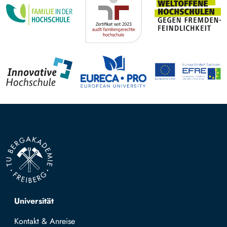
Top navigation
Universität
Kontakt & Anreise