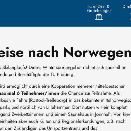
Fakultäten &
Direk
Einrichtungen
Reise nach Norwegen
 Skilanglaufs! Dieses Wintersportangebot richtet sich speziell an
rende und Beschäftigte der TU Freiberg.
ird ermöglicht durch eine Kooperation mehrerer mitteldeutscher
aximal 6 Teilnehmer/innen
die Chance zur Teilnahme. Als
bus via Fähre (Rostock-Trelleborg) in das bekannte mittelnorwegis
arks und nördlich von Lillehammer. Dort nutzen wir ein komplett
egend Zweibettzimmern und einem Saunahaus in Jonnhalt. Von hier
einheiten aber auch Kultur- und Regionalerkundungen, z.B. nach
von den Zuständigen des Unisportzentrums und des