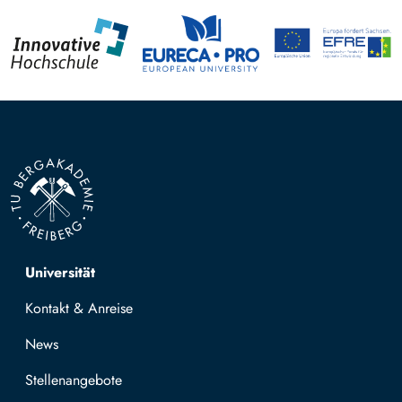
Top navigation
Universität
Kontakt & Anreise
News
Stellenangebote