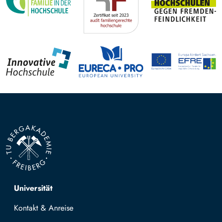
Top navigation
Universität
Kontakt & Anreise