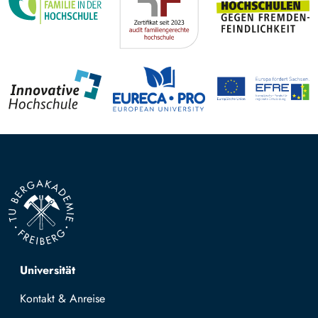
Top navigation
Universität
Kontakt & Anreise