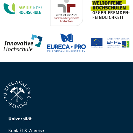
Top navigation
Universität
Kontakt & Anreise