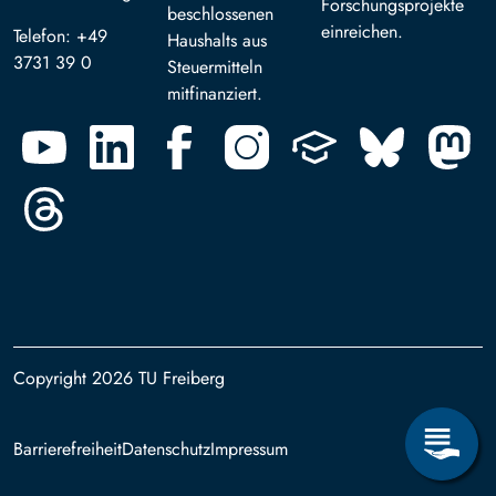
Forschungsprojekte
beschlossenen
einreichen.
Telefon: +49
Haushalts aus
3731 39 0
Steuermitteln
mitfinanziert.
Copyright 2026 TU Freiberg
Footer
Barrierefreiheit
Datenschutz
Impressum