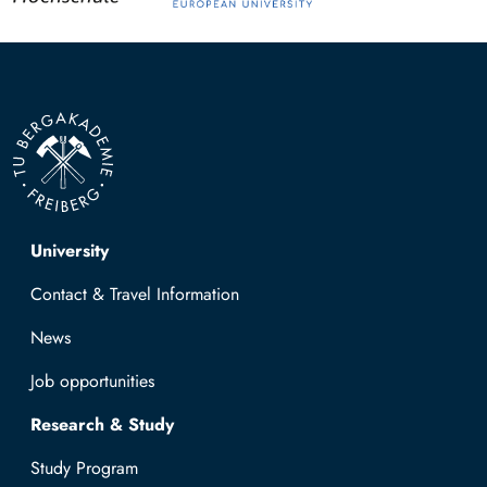
Top navigation
University
Contact & Travel Information
News
Job opportunities
Research & Study
Study Program