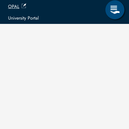
OPAL
University Portal
Selbstbedienungsservice Studierende
Selbstbedienungsservice Prüfer
General information
Easy Language
Communication directory (internal)
Intranet
Log in with TUBAF Login