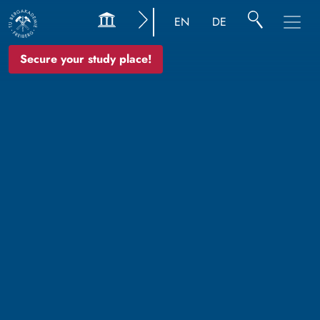
EN
DE
Secure your study place!