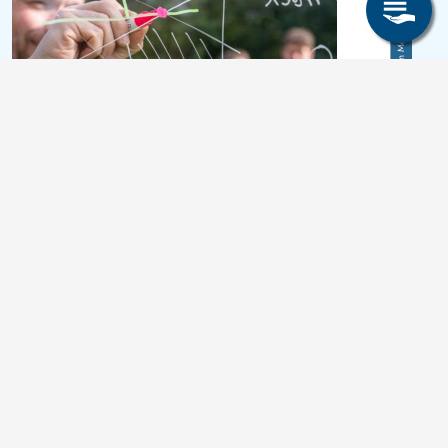
Crispin Mockry, TU Bergakademie
Master of Science (M. Sc.)
Mathematik in Wirtschaft,
Engineering und Informatik
4 Semester
Deutsch