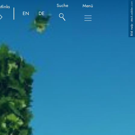
malp - stock.adobe.com
Suche
Menü
tlinks
EN
DE
Copyright