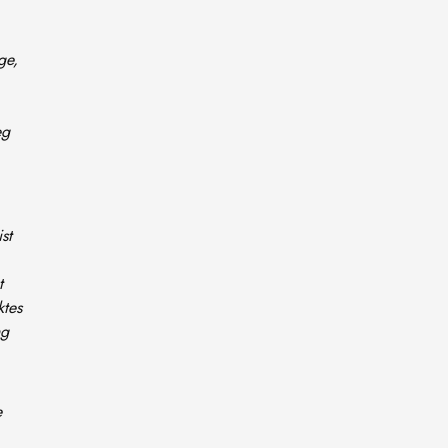
ge,
eg
st
t
ktes
ng
e