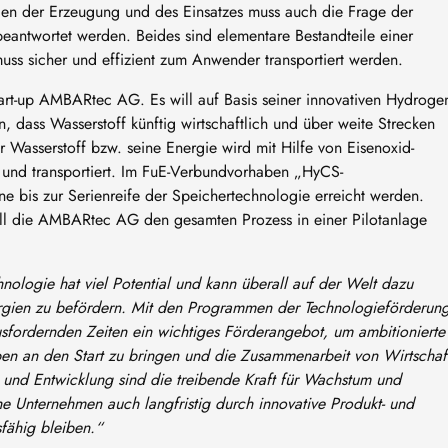
en der Erzeugung und des Einsatzes muss auch die Frage der
eantwortet werden. Beides sind elementare Bestandteile einer
 muss sicher und effizient zum Anwender transportiert werden.
art-up AMBARtec AG. Es will auf Basis seiner innovativen Hydroge
 dass Wasserstoff künftig wirtschaftlich und über weite Strecken
Wasserstoff bzw. seine Energie wird mit Hilfe von Eisenoxid-
 und transportiert. Im FuE-Verbundvorhaben „HyCS-
ne bis zur Serienreife der Speichertechnologie erreicht werden.
l die AMBARtec AG den gesamten Prozess in einer Pilotanlage
nologie hat viel Potential und kann überall auf der Welt dazu
ergien zu befördern. Mit den Programmen der Technologieförderun
ausfordernden Zeiten ein wichtiges Förderangebot, um ambitionierte
en an den Start zu bringen und die Zusammenarbeit von Wirtschaf
 und Entwicklung sind die treibende Kraft für Wachstum und
che Unternehmen auch langfristig durch innovative Produkt- und
fähig bleiben.“