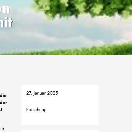
en
it
27. Januar 2025
die
 der
U
Forschung
ie