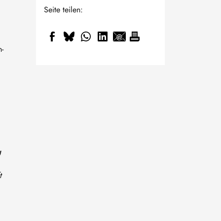
Seite teilen:
n-
g
t