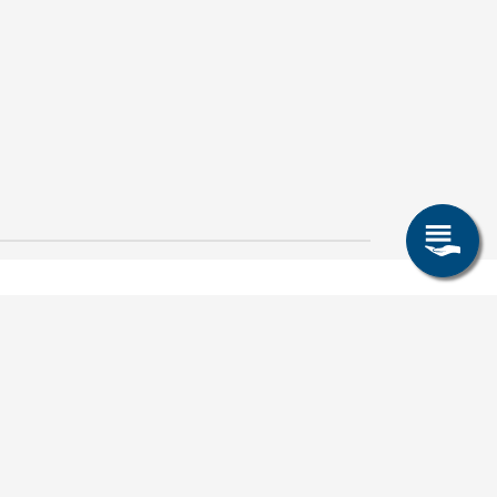
Smart Systems
Engineering / Recht und
Wirtschaft: Zwei neue
28. Juli 2026
Studiengänge im
Crispin-I. Mokry
Wintersemester