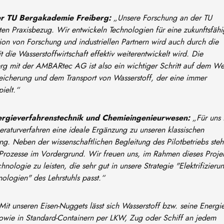
der TU Bergakademie Freiberg:
„Unsere Forschung an der TU
en Praxisbezug. Wir entwickeln Technologien für eine zukunftsfähi
ion von Forschung und industriellen Partnern wird auch durch die
t die Wasserstoffwirtschaft effektiv weiterentwickelt wird. Die
g mit der AMBARtec AG ist also ein wichtiger Schritt auf dem W
peicherung und dem Transport von Wasserstoff, der eine immer
ielt.“
Energieverfahrenstechnik und Chemieingenieurwesen:
„Für uns i
raturverfahren eine ideale Ergänzung zu unseren klassischen
. Neben der wissenschaftlichen Begleitung des Pilotbetriebs steh
Prozesse im Vordergrund. Wir freuen uns, im Rahmen dieses Proje
nologie zu leisten, die sehr gut in unsere Strategie "Elektrifizieru
hnologien" des Lehrstuhls passt.“
Mit unseren Eisen-Nuggets lässt sich Wasserstoff bzw. seine Energi
 sowie in Standard-Containern per LKW, Zug oder Schiff an jedem