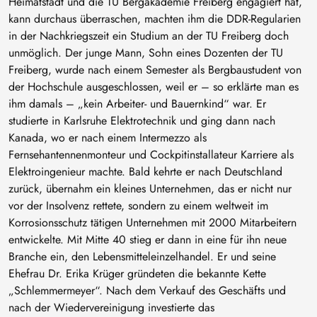
Heimatstadt und die TU Bergakademie Freiberg engagiert hat,
kann durchaus überraschen, machten ihm die DDR-Regularien
in der Nachkriegszeit ein Studium an der TU Freiberg doch
unmöglich. Der junge Mann, Sohn eines Dozenten der TU
Freiberg, wurde nach einem Semester als Bergbaustudent von
der Hochschule ausgeschlossen, weil er – so erklärte man es
ihm damals – „kein Arbeiter- und Bauernkind“ war. Er
studierte in Karlsruhe Elektrotechnik und ging dann nach
Kanada, wo er nach einem Intermezzo als
Fernsehantennenmonteur und Cockpitinstallateur Karriere als
Elektroingenieur machte. Bald kehrte er nach Deutschland
zurück, übernahm ein kleines Unternehmen, das er nicht nur
vor der Insolvenz rettete, sondern zu einem weltweit im
Korrosionsschutz tätigen Unternehmen mit 2000 Mitarbeitern
entwickelte. Mit Mitte 40 stieg er dann in eine für ihn neue
Branche ein, den Lebensmitteleinzelhandel. Er und seine
Ehefrau Dr. Erika Krüger gründeten die bekannte Kette
„Schlemmermeyer“. Nach dem Verkauf des Geschäfts und
nach der Wiedervereinigung investierte das