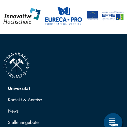
Top navigation
Universität
Kontakt & Anreise
News
Stellenangebote