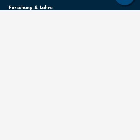
Forschung & Lehre
Studienangebot
OPAL
Hochschulportal
Selbstbedienungsservice Studierende
Selbstbedienungsservice Prüfer
Allgemeines
Leichte Sprache
Kommunikationsverzeichnis (intern)
Intranet
Mit TUBAF Login anmelden