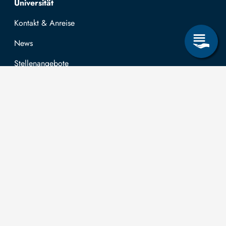
Universität
Kontakt & Anreise
News
Stellenangebote
Forschung & Lehre
Studienangebot
OPAL
Hochschulportal
Selbstbedienungsservice Studierende
Selbstbedienungsservice Prüfer
Allgemeines
Leichte Sprache