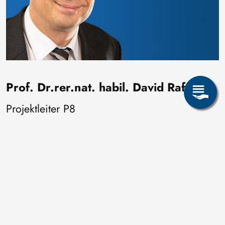
Prof. Dr.rer.nat. habil. David Rafaja
Projektleiter P8
Institut für Werkstoffwissenschaft
Haus Metallkunde, Gustav-Zeuner-Str. 5, 09599 Freiberg ,
Zimmer 107
+49 3731 39-2299
rafaja@iww.tu-freiberg.de