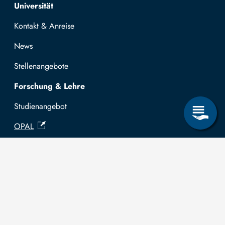
Top navigation
Universität
Kontakt & Anreise
News
Stellenangebote
Forschung & Lehre
Studienangebot
OPAL
Hochschulportal
Selbstbedienungsservice Studierende
Selbstbedienungsservice Prüfer
Allgemeines