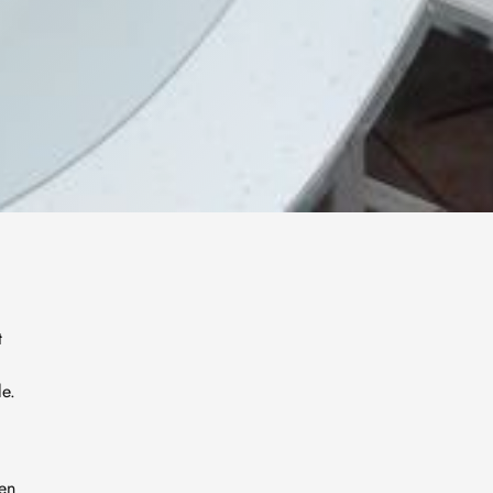
t
le.
hen