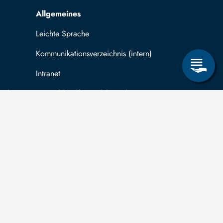
Allgemeines
Leichte Sprache
Kommunikationsverzeichnis (intern)
Intranet
ende
Mit TUBAF Login anmelden
träge zum Informationsanspruch nach dem
hsischen Transparenzgesetz
können Sie in
ug auf Drittmittelfinanzierung für abgeschlossene