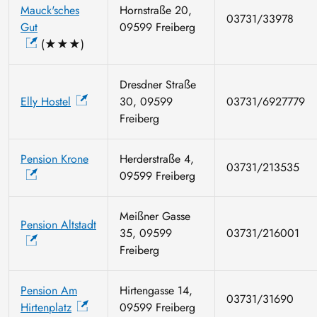
Mauck'sches
Hornstraße 20,
03731/33978
Gut
09599 Freiberg
(★★★)
Dresdner Straße
Elly Hostel
30, 09599
03731/6927779
Freiberg
Pension Krone
Herderstraße 4,
03731/213535
09599 Freiberg
Meißner Gasse
Pension Altstadt
35, 09599
03731/216001
Freiberg
Pension Am
Hirtengasse 14,
03731/31690
Hirtenplatz
09599 Freiberg