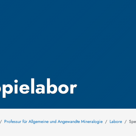
pielabor
Professur für Allgemeine und Angewandte Mineralogie
Labore
Spe