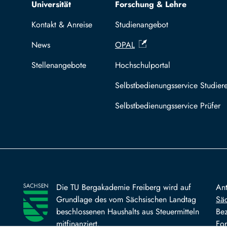
Top navigation
Universität
Forschung & Lehre
Kontakt & Anreise
Studienangebot
News
OPAL
Stellenangebote
Hochschulportal
Selbstbedienungsservice Studier
Selbstbedienungsservice Prüfer
Die TU Bergakademie Freiberg wird auf
An
Grundlage des vom Sächsischen Landtag
Säc
beschlossenen Haushalts aus Steuermitteln
Bez
mitfinanziert.
For