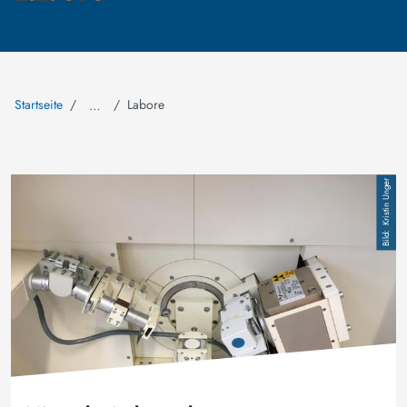
Startseite
Labore
…
Bild
Kristin Unger