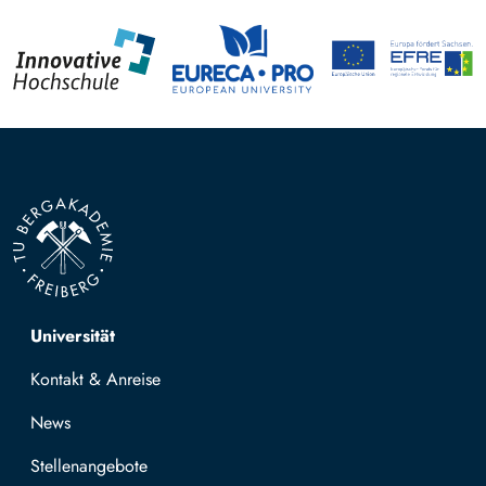
Top navigation
Universität
Kontakt & Anreise
News
Stellenangebote