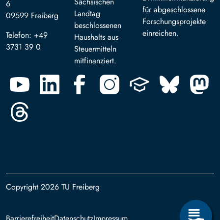
Sächsischen
6
für abgeschlossene
Landtag
09599 Freiberg
Forschungsprojekte
beschlossenen
einreichen.
Telefon: +49
Haushalts aus
3731 39 0
Steuermitteln
mitfinanziert.
Copyright 2026 TU Freiberg
Footer
Barrierefreiheit
Datenschutz
Impressum