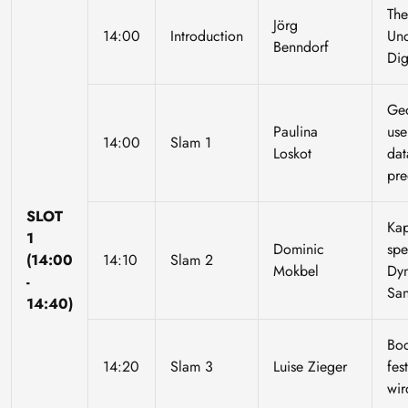
The
Jörg
14:00
Introduction
Un
Benndorf
Dig
Ge
Paulina
use
14:00
Slam 1
Loskot
dat
pre
SLOT
Kap
1
Dominic
spe
(14:00
14:10
Slam 2
Mokbel
Dyn
-
San
14:40)
Bod
14:20
Slam 3
Luise Zieger
fes
wir