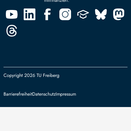
mitfinanziert.
Copyright 2026 TU Freiberg
Footer
Barrierefreiheit
Datenschutz
Impressum