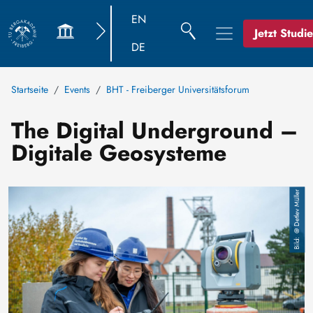
EN
Jetzt Studi
DE
Startseite
Events
BHT - Freiberger Universitätsforum
The Digital Underground –
Digitale Geosysteme
Bild
@ Detlev Müller