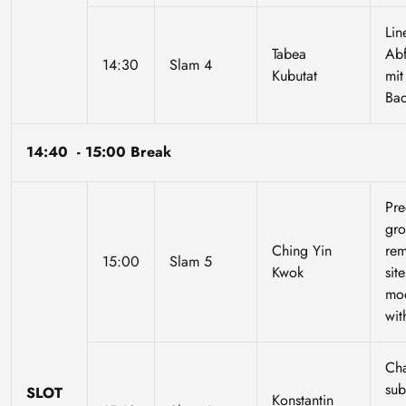
Lin
Tabea
Abf
14:30
Slam 4
Kubutat
mit
Ba
14:40 - 15:00 Break
Pre
gro
Ching Yin
rem
15:00
Slam 5
Kwok
sit
mo
wit
Cha
sub
SLOT
Konstantin