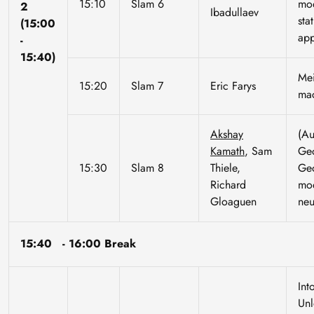
15:10
Slam 6
mod
2
Ibadullaev
stat
(15:00
ap
-
15:40)
Mei
15:20
Slam 7
Eric Farys
mac
Akshay
(Au
Kamath
, Sam
Ge
15:30
Slam 8
Thiele,
Geo
Richard
mod
Gloaguen
neu
15:40 - 16:00 Break
Int
Unl