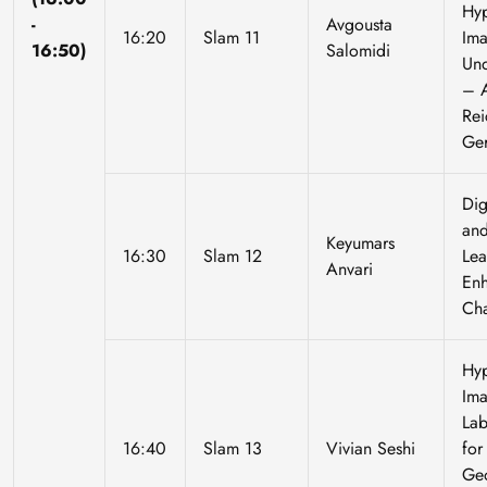
Hyp
-
Avgousta
16:20
Slam 11
Ima
16:50)
Salomidi
Un
– A
Rei
Ge
Dig
an
Keyumars
16:30
Slam 12
Lea
Anvari
Enh
Cha
Hyp
Ima
Lab
16:40
Slam 13
Vivian Seshi
for
Ge