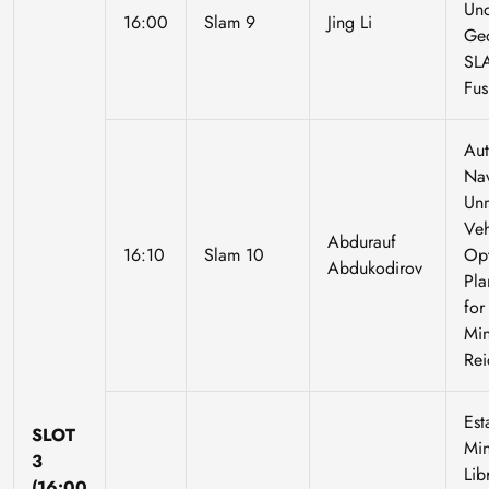
Un
16:00
Slam 9
Jing Li
Geo
SL
Fus
Au
Nav
Un
Veh
Abdurauf
16:10
Slam 10
Opt
Abdukodirov
Pla
for
Min
Rei
Est
SLOT
Min
3
Lib
(16:00