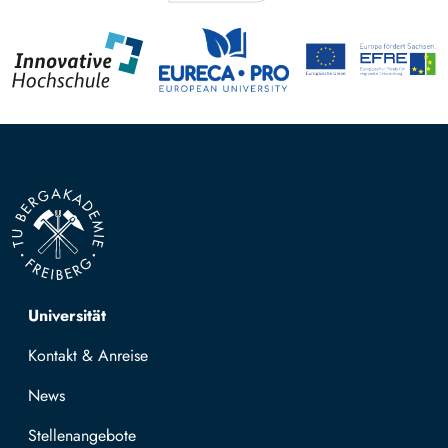
Top navigation
Universität
Kontakt & Anreise
News
Stellenangebote