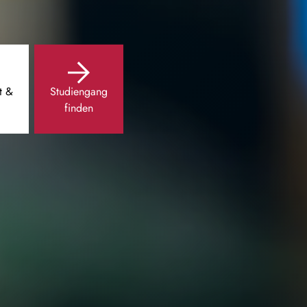
t &
Studiengang
finden