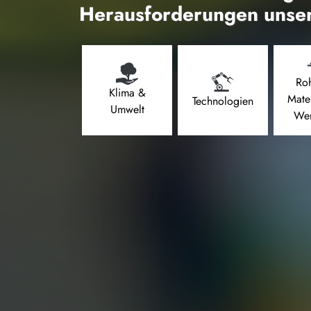
Herausforderungen unser
Roh
Klima &
Mate
Technologien
Umwelt
Wer