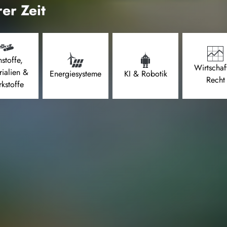
er Zeit
stoffe,
Wirtschaf
rialien &
Energiesysteme
KI & Robotik
Recht
kstoffe