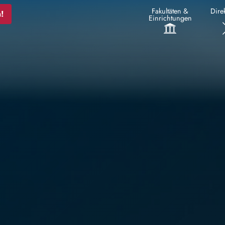
Fakultäten &
Direk
!
Einrichtungen