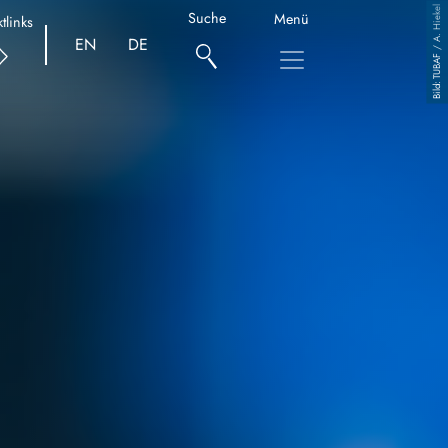
TUBAF / A. Hiekel
Suche
Menü
tlinks
EN
DE