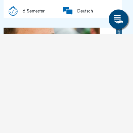
6 Semester
Deutsch
Bild
Detlev Müller
Master of Science (M. Sc.)