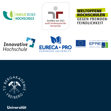
Top navigation
Universität