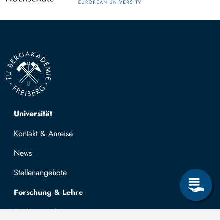
Top navigation
Universität
Kontakt & Anreise
News
Stellenangebote
Forschung & Lehre
Studienangebot