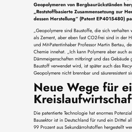
Geopolymeren von Bergbaurückständen herg
„Reststoffbasierte Zusammensetzung zur Hers
dessen Herstellung“ (Patent EP4015480) pat
„Geopolymere sind Baustoffe, die sich verhalten
als Zement, aber eben fast CO2-frei sind in der He
und Mit-Patentinhaber Professor Martin Bertau, d
Chemie innehat. „Ich kann Polymere aber auch au
Dämmeigenschaften mitbringt und das Gebäude gle
Baustoff verwendet wird, ist später auch das Recyc
Geopolymere nicht brennbar und säureresistent si
Neue Wege für ei
Kreislaufwirtschaf
Die patentierte Technologie hat enormes Potenzial
Bausektor ist in Deutschland für rund ein Drittel a
99 Prozent aus Sekundärrohstoffen hergestellt wer