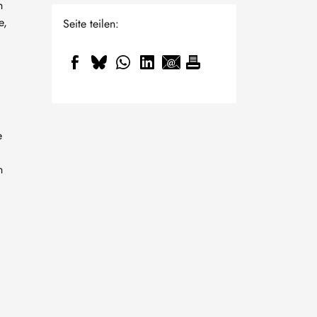
h
e,
Seite teilen:
e
n