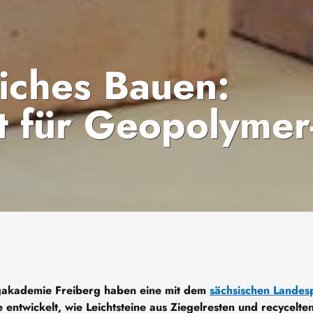
iches Bauen:
t für Geopolymer
rgakademie Freiberg haben eine mit dem
sächsischen Landes
entwickelt, wie Leichtsteine aus Ziegelresten und recycelte