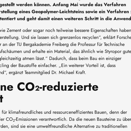
estellt werden können. Anfang Mai wurde das Verfahren
tellung eines Geopolymer-Leichtsteins sowie ein Verfahren 
entiert und geht damit einen weiteren Schritt in die Anwen
 wie Zement oder sogar noch teilweise bessere Eigenschaften habe
rstellung. Und sie lassen sich grenzenlos recyclen“, erklärt Forsch
er an der TU Bergakademie Freiberg die Professur für Technische
fschäumen und erhalte ein Material, das ähnlich wie Styropor gut
ichzeitig atmen lässt.“ Dadurch, dass beim Bau ein einziger
ling der Baustoffe einfacher. „Ein weiterer Vorteil ist, dass
nd“, ergänzt Teammitglied Dr. Michael Kraft.
ne CO₂-reduzierte
t
 für klimafreundliches und ressourceneffizientes Bauen, denn der
ller CO
-Emissionen verantwortlich. Da die neuen Bausteine zu übe
2
den, sind sie eine umweltfreundliche Alternative zu traditionellen