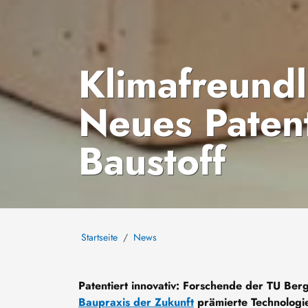
Klimafreundl
Neues Paten
Baustoff
Startseite
News
Patentiert innovativ: Forschende der TU Be
Baupraxis der Zukunft
prämierte Technologie 