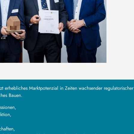
tzt erhebliches Marktpotenzial in Zeiten wachsender regulatorischer
ches Bauen.
ssionen,
ktion,
chaften,