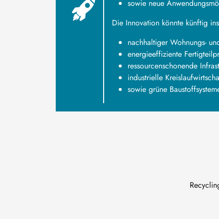
sowie neue Anwendungsmögl
Die Innovation könnte künftig i
nachhaltiger Wohnungs- u
energieeffiziente Fertigteilp
ressourcenschonende Infrast
industrielle Kreislaufwirtscha
sowie grüne Baustoffsystem
Recyclin