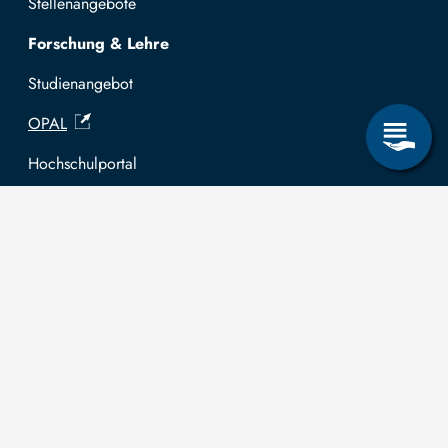
Stellenangebote
Forschung & Lehre
Studienangebot
OPAL
Hochschulportal
Selbstbedienungsservice Studierende
Selbstbedienungsservice Prüfer
Allgemeines
Leichte Sprache
Kommunikationsverzeichnis (intern)
Intranet