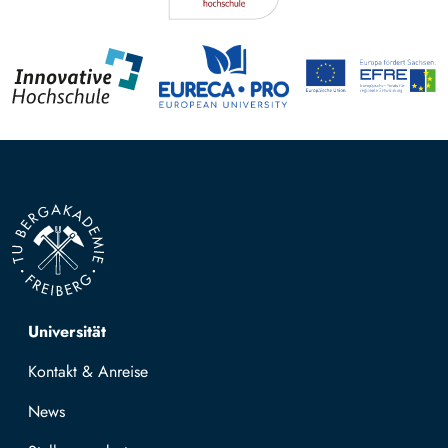
Top navigation
Universität
Kontakt & Anreise
News