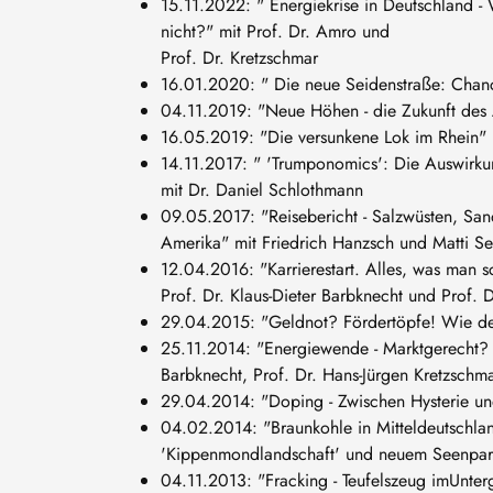
15.11.2022: " Energiekrise in Deutschland 
nicht?" mit Prof. Dr. Amro und
Prof. Dr. Kretzschmar
16.01.2020: " Die neue Seidenstraße: Chance
04.11.2019: "Neue Höhen - die Zukunft des 
16.05.2019: "Die versunkene Lok im Rhein" 
14.11.2017: " 'Trumponomics': Die Auswirku
mit Dr. Daniel Schlothmann
09.05.2017: "Reisebericht - Salzwüsten, Sa
Amerika" mit Friedrich Hanzsch und Matti Sei
12.04.2016: "Karrierestart. Alles, was man s
Prof. Dr. Klaus-Dieter Barbknecht und Prof. D
29.04.2015: "Geldnot? Fördertöpfe! Wie der
25.11.2014: "Energiewende - Marktgerecht? 
Barbknecht, Prof. Dr. Hans-Jürgen Kretzschm
29.04.2014: "Doping - Zwischen Hysterie und
04.02.2014: "Braunkohle in Mitteldeutschla
'Kippenmondlandschaft' und neuem Seenpara
04.11.2013: "Fracking - Teufelszeug imUnte