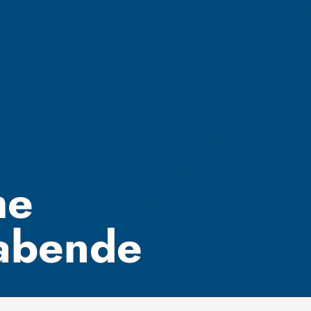
he
abende