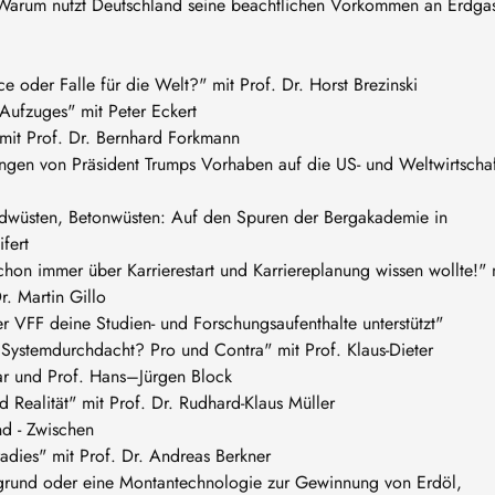
- Warum nutzt Deutschland seine beachtlichen Vorkommen an Erdga
 oder Falle für die Welt?" mit Prof. Dr. Horst Brezinski
Aufzuges" mit Peter Eckert
mit Prof. Dr. Bernhard Forkmann
ngen von Präsident Trumps Vorhaben auf die US- und Weltwirtschaf
ndwüsten, Betonwüsten: Auf den Spuren der Bergakademie in
fert
chon immer über Karrierestart und Karriereplanung wissen wollte!" 
r. Martin Gillo
 VFF deine Studien- und Forschungsaufenthalte unterstützt"
Systemdurchdacht? Pro und Contra" mit Prof. Klaus-Dieter
ar und Prof. Hans–Jürgen Block
 Realität" mit Prof. Dr. Rudhard-Klaus Müller
nd - Zwischen
dies" mit Prof. Dr. Andreas Berkner
rgrund oder eine Montantechnologie zur Gewinnung von Erdöl,