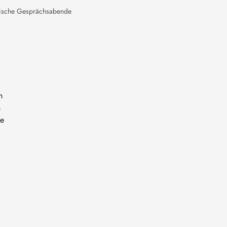
tische Gesprächsabende
n
h
ie