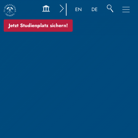
EN
DE
Jetzt Studienplatz sichern!