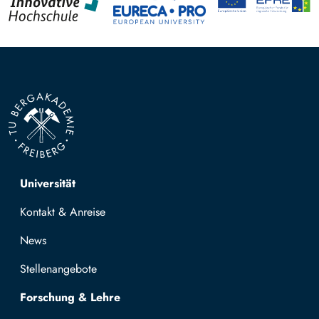
Top navigation
Universität
Kontakt & Anreise
News
Stellenangebote
Forschung & Lehre