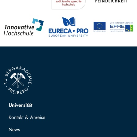
Top navigation
Universität
Kontakt & Anreise
News