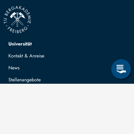
Top navigation
Universität
Kontakt & Anreise
News
Stellenangebote
Forschung & Lehre
Studienangebot
OPAL
Hochschulportal