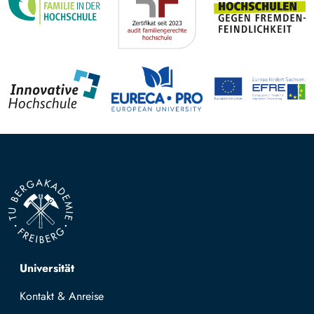
Top navigation
Universität
Kontakt & Anreise