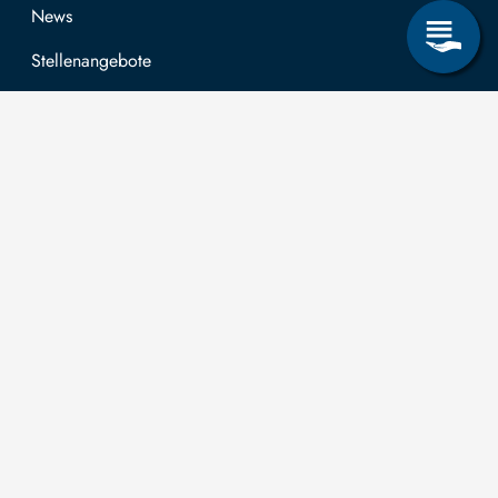
News
Stellenangebote
Forschung & Lehre
Studienangebot
OPAL
Hochschulportal
Selbstbedienungsservice Studierende
Selbstbedienungsservice Prüfer
Allgemeines
Leichte Sprache
Kommunikationsverzeichnis (intern)