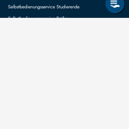
Selbstbedienungsservice Studierende
Selbstbedienungsservice Prüfer
Allgemeines
Leichte Sprache
Kommunikationsverzeichnis (intern)
Intranet
Mit TUBAF Login anmelden
Kontakt
Die TU
Anträge zum