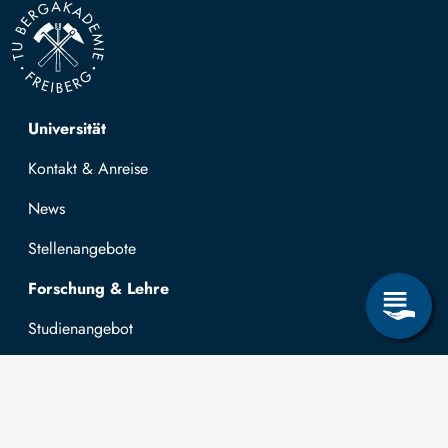
Top navigation
Universität
Kontakt & Anreise
News
Stellenangebote
Forschung & Lehre
Studienangebot
OPAL
Hochschulportal