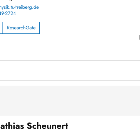
sik.tu-freiberg.de
39-2724
ResearchGate
athias Scheunert