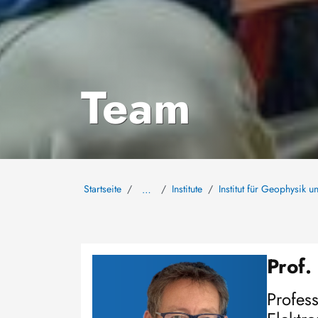
Team
Startseite
Institute
Institut für Geophysik 
…
Prof.
Image
Profes