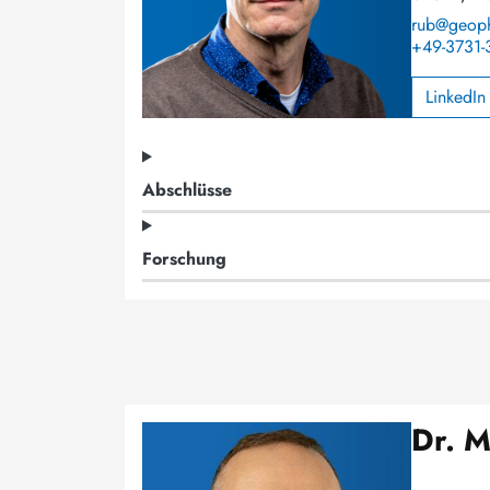
rub@geophy
+49-3731-
LinkedIn
Abschlüsse
Forschung
Dr. M
Image