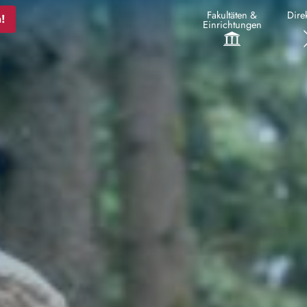
Fakultäten &
Direk
!
Einrichtungen