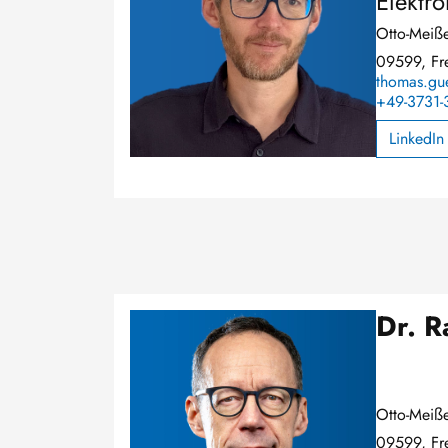
Elektr
Otto-Meiße
09599, Fr
thomas.gue
+49-3731-
LinkedIn
Dr. R
Image
Otto-Meiße
09599, Fr