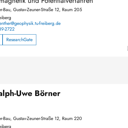
omagnetik und Potentialverfahren
r-Bau, Gustav-Zeuner-Straße 12, Raum 205
eiberg
nther@geophysik.tu-freiberg.de
39-2722
ResearchGate
alph-Uwe Börner
r-Bau, Gustav-Zeuner-Straße 12, Raum 220
eiberg