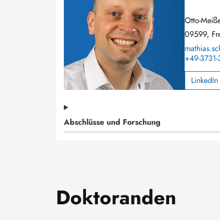
Otto-Meiße
09599, Fr
mathias.sc
+49-3731-
LinkedIn
Abschlüsse und Forschung
Doktoranden