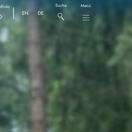
Suche
Menü
tlinks
EN
DE