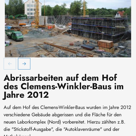
Baufortschritt des Clemens-Winkler-Baus Nord am 20.07.2012
B
Abrissarbeiten auf dem Hof
des Clemens-Winkler-Baus im
Jahre 2012
Auf dem Hof des Clemens-Winkler-Baus wurden im Jahre 2012
verschiedene Gebäude abgerissen und die Fläche für den
neuen Laborkomplex (Nord) vorbereitet. Hierzu zählten z.B.
die "Stickstoff-Ausgabe", die "Autoklavenräume" und der