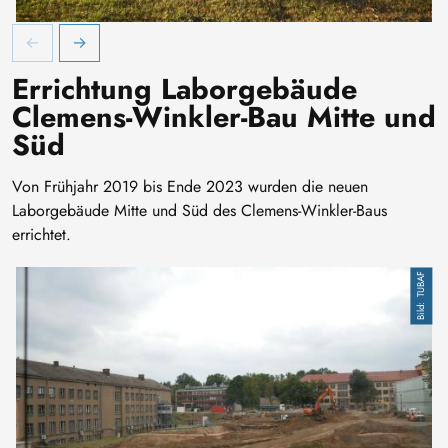
Clemens-Winkler-Bau Nordflügel und Bäume von der Leipziger S
C
Errichtung Laborgebäude
Clemens-Winkler-Bau Mitte und
Süd
Von Frühjahr 2019 bis Ende 2023 wurden die neuen
Laborgebäude Mitte und Süd des Clemens-Winkler-Baus
errichtet.
TUBAF