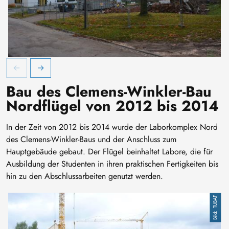
Reste des alten Westflügels, links Clemens-Winkler-Bau Nord, 
R
Bau des Clemens-Winkler-Bau
Nordflügel von 2012 bis 2014
In der Zeit von 2012 bis 2014 wurde der Laborkomplex Nord
des Clemens-Winkler-Baus und der Anschluss zum
Hauptgebäude gebaut. Der Flügel beinhaltet Labore, die für
Ausbildung der Studenten in ihren praktischen Fertigkeiten bis
hin zu den Abschlussarbeiten genutzt werden.
TUBAF