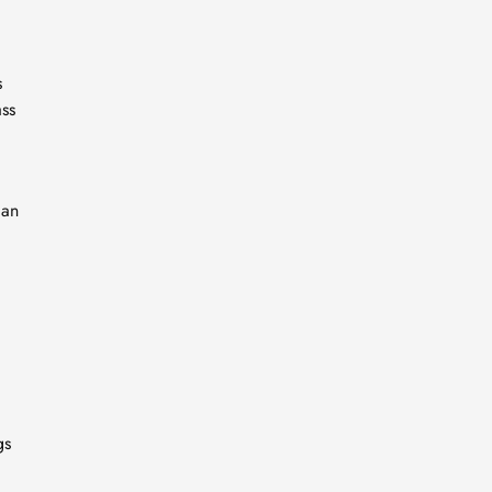
s
ass
 an
gs