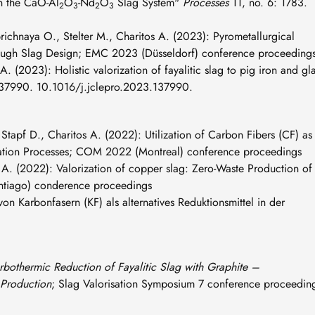
n the CaO-Al
O
-Nd
O
Slag System"
Processes
11, no. 6: 1783.
2
3
2
3
richnaya O., Stelter M., Charitos A. (2023): Pyrometallurgical
ough Slag Design; EMC 2023 (Düsseldorf) conference proceeding
. (2023): Holistic valorization of fayalitic slag to pig iron and gl
. 137990. 10.1016/j.jclepro.2023.137990.
tapf D., Charitos A. (2022): Utilization of Carbon Fibers (CF) as
isation Processes; COM 2022 (Montreal) conference proceedings
 A. (2022): Valorization of copper slag: Zero-Waste Production of
antiago) conderence proceedings
n Karbonfasern (KF) als alternatives Reduktionsmittel in der
rbothermic Reduction of Fayalitic Slag with Graphite –
 Production
; Slag Valorisation Symposium 7 conference proceedin