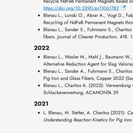
Recycle NdFeB Permanent Magnets Based o
https://doi.org/10.3390/pr11061783
Blenau L., Lonski O., Abrar A., Vogt D., Fab
Recycling of NdFeB Permanent Magnets thr
Blenau L., Sander S., Fuhrmann S., Charitos A
fibers. Journal of Cleaner Production. 418
2022
Blenau L., Wexler M., Mahl J., Baumann W., S
Alternative Reduction Agent for Slag Valor
Blenau L., Sander A., Fuhrmann S., Charitos
Pig Iron and Glass Fibers; Copper 2022 (S
Blenau L., Charitos A. (2022): Verwendung vo
Schlackeverwertung; ACAMONTA 29
2021
L. Blenau, M. Stelter, A. Charitos (2021):
Ca
Understanding Reaction Kinetics for Pig Iron