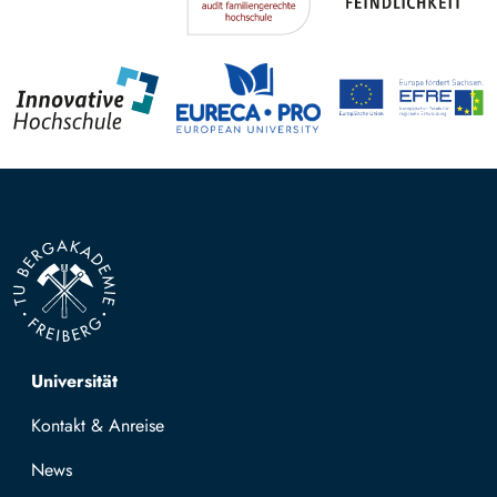
Top navigation
Universität
Kontakt & Anreise
News