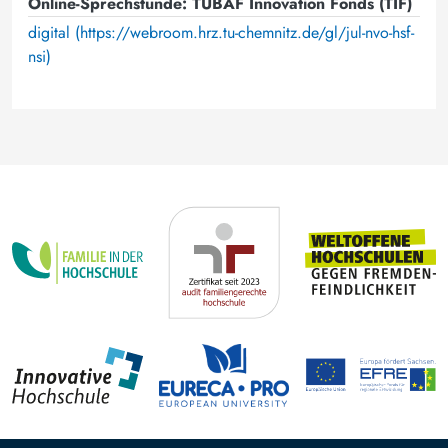
Online-Sprechstunde: TUBAF Innovation Fonds (TIF)
digital (https://webroom.hrz.tu-chemnitz.de/gl/jul-nvo-hsf-
nsi)