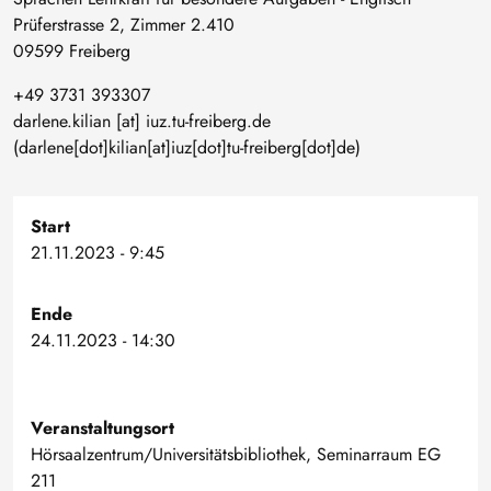
Prüferstrasse 2, Zimmer 2.410
09599 Freiberg
+49 3731 393307
darlene
.
kilian
[at]
iuz
.
tu-freiberg
.
de
(darlene[dot]kilian[at]iuz[dot]tu-freiberg[dot]de)
Start
21.11.2023 - 9:45
Ende
24.11.2023 - 14:30
Veranstaltungsort
Hörsaalzentrum/Universitätsbibliothek, Seminarraum EG
211