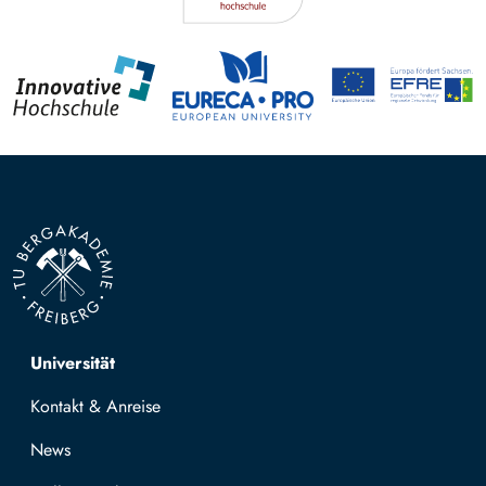
Top navigation
Universität
Kontakt & Anreise
News