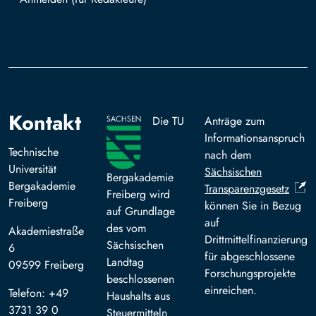
Mit TUBAF Login anmelden
Kontakt
Die TU
Anträge zum
Informationsanspruch
Technische
nach dem
Universität
Sächsischen
Bergakademie
Bergakademie
Transparenzgesetz
Freiberg wird
Freiberg
können Sie in Bezug
auf Grundlage
auf
des vom
Akademiestraße
Drittmittelfinanzierung
Sächsischen
6
für abgeschlossene
Landtag
09599 Freiberg
Forschungsprojekte
beschlossenen
einreichen.
Telefon: +49
Haushalts aus
3731 39 0
Steuermitteln