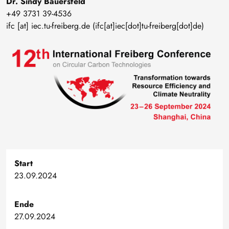
Dr. Sindy Bauersfeld
+49 3731 39-4536
ifc
[at]
iec
.
tu-freiberg
.
de
(ifc[at]iec[dot]tu-freiberg[dot]de)
Bild
Start
23.09.2024
Ende
27.09.2024