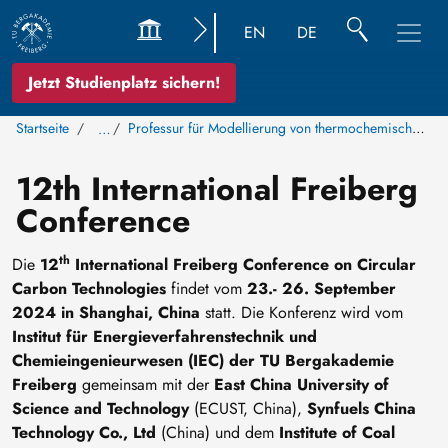
EN
DE
Jetzt Studienplatz sichern!
Startseite
Professur für Modellierung von thermochemischen Konversionsprozessen
…
12th International Freiberg
Conference
th
Die
12
International Freiberg Conference on Circular
Carbon Technologies
findet vom
23.- 26. September
2024 in Shanghai, China
statt. Die Konferenz
wird vom
Institut für Energieverfahrenstechnik und
Chemieingenieurwesen (IEC) der TU Bergakademie
Freiberg
gemeinsam mit der
East China University of
Science and Technology
(ECUST, China),
Synfuels China
Technology Co., Ltd
(China) und dem
Institute of Coal