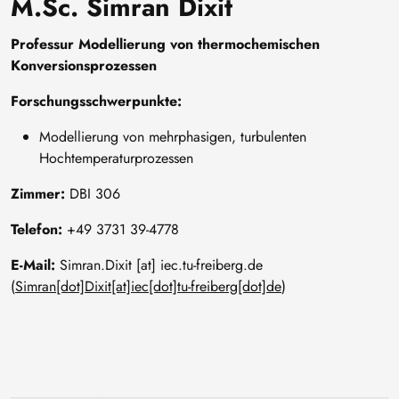
M.Sc. Simran Dixit
Professur Modellierung von thermochemischen
Konversionsprozessen
Forschungsschwerpunkte:
Modellierung von mehrphasigen, turbulenten
Hochtemperaturprozessen
Zimmer:
DBI 306
Telefon:
+49 3731 39-4778
E-Mail:
Simran
.
Dixit
[at]
iec
.
tu-freiberg
.
de
(
Simran[dot]Dixit[at]iec[dot]tu-freiberg[dot]de
)